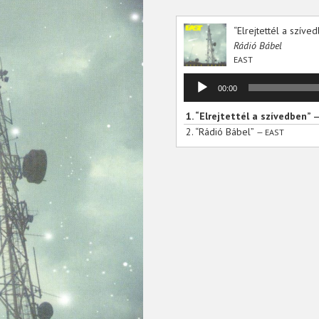
“Elrejtettél a szíve
Rádió Bábel
EAST
Audió
00:00
lejátszó
1.
“Elrejtettél a szívedben”
—
2.
“Rádió Bábel”
— EAST