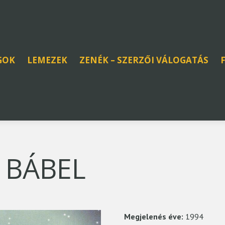
GOK
LEMEZEK
ZENÉK – SZERZŐI VÁLOGATÁS
 BÁBEL
Megjelenés éve:
1994