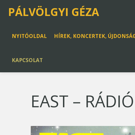
PÁLVÖLGYI GÉZA
NYITÓOLDAL
HÍREK, KONCERTEK, ÚJDONSÁ
KAPCSOLAT
EAST – RÁDIÓ